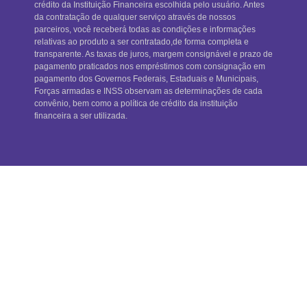
crédito da Instituição Financeira escolhida pelo usuário. Antes
da contratação de qualquer serviço através de nossos
parceiros, você receberá todas as condições e informações
relativas ao produto a ser contratado,de forma completa e
transparente. As taxas de juros, margem consignável e prazo de
pagamento praticados nos empréstimos com consignação em
pagamento dos Governos Federais, Estaduais e Municipais,
Forças armadas e INSS observam as determinações de cada
convênio, bem como a política de crédito da instituição
financeira a ser utilizada.