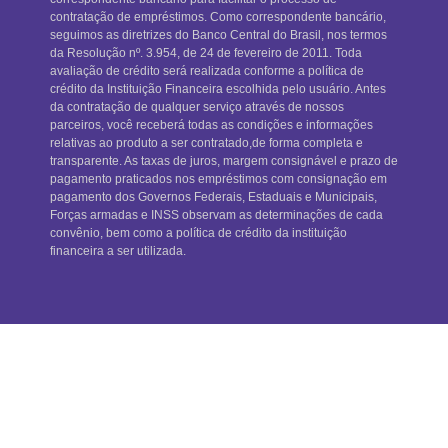
contratação de empréstimos. Como correspondente bancário,
seguimos as diretrizes do Banco Central do Brasil, nos termos
da Resolução nº. 3.954, de 24 de fevereiro de 2011. Toda
avaliação de crédito será realizada conforme a política de
crédito da Instituição Financeira escolhida pelo usuário. Antes
da contratação de qualquer serviço através de nossos
parceiros, você receberá todas as condições e informações
relativas ao produto a ser contratado,de forma completa e
transparente. As taxas de juros, margem consignável e prazo de
pagamento praticados nos empréstimos com consignação em
pagamento dos Governos Federais, Estaduais e Municipais,
Forças armadas e INSS observam as determinações de cada
convênio, bem como a política de crédito da instituição
financeira a ser utilizada.