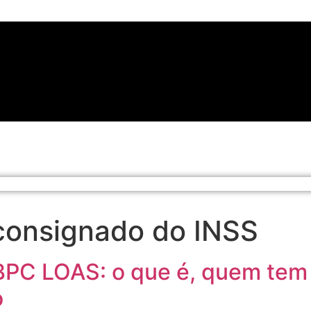
consignado do INSS
BPC LOAS: o que é, quem tem 
o