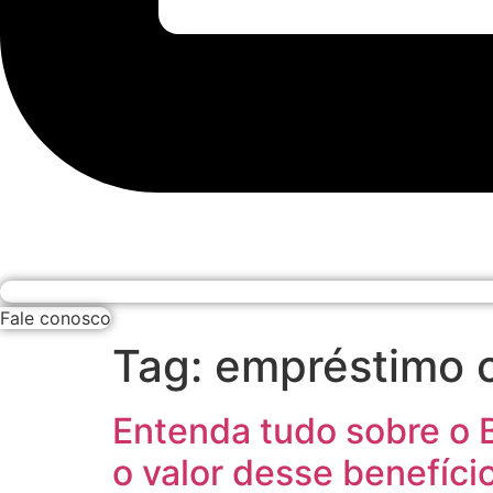
Fale conosco
Tag:
empréstimo 
Entenda tudo sobre o 
o valor desse benefíci