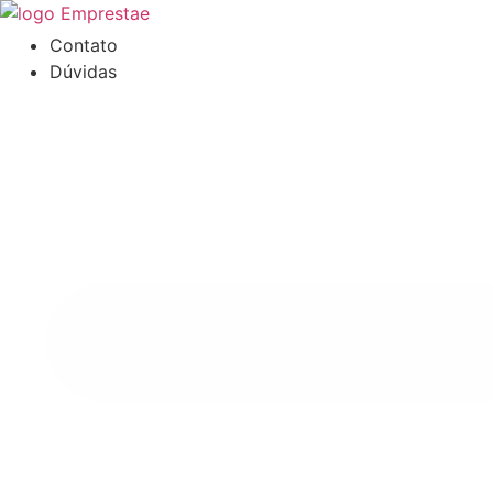
Ir
para
Contato
o
Dúvidas
conteúdo