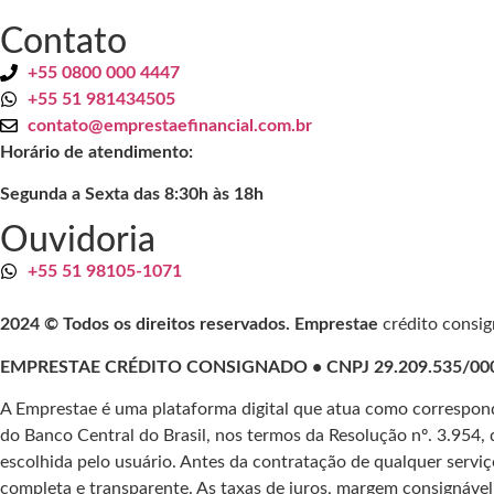
Contato
+55 0800 000 4447
+55 51 981434505
contato@emprestaefinancial.com.br
Horário de atendimento:
Segunda a Sexta das 8:30h às 18h
Ouvidoria
+55 51 98105-1071
2024 © Todos os direitos reservados. Emprestae
crédito consi
EMPRESTAE CRÉDITO CONSIGNADO • CNPJ 29.209.535/0001-5
A Emprestae é uma plataforma digital que atua como correspond
do Banco Central do Brasil, nos termos da Resolução nº. 3.954, d
escolhida pelo usuário. Antes da contratação de qualquer serviç
completa e transparente. As taxas de juros, margem consignáv